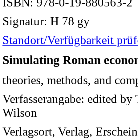
ISBN
: 978-0-19-880563-2
Signatur
: H 78 gy
Standort/Verfügbarkeit prü
Simulating Roman econo
theories, methods, and com
Verfasserangabe
: edited b
Wilson
Verlagsort, Verlag, Erschei