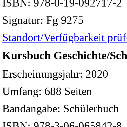
ISBN
: 978-0-19-092717-2
Signatur
: Fg 9275
Standort/Verfügbarkeit prü
Kursbuch Geschichte/Sc
Erscheinungsjahr
: 2020
Umfang
: 688 Seiten
Bandangabe
: Schülerbuch
ISBN
: 978-3-06-065842-8